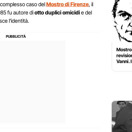
 complesso caso del
Mostro di Firenze
, il
1985 fu autore di
otto duplici omicidi
e del
ce l'identità.
Mostro 
revisio
Vanni. 