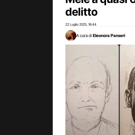
delitto
22 Luglio 2025
16:44
,
A cura di
Eleonora Panseri