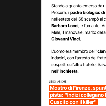
Stando a quanto emerso da 
Procura, il
padre biologico di
nell'estate del '68 scampò ai c
Barbara Locci,
e l'amante, A
Mele, il manovale, marito dell
Giovanni Vinci.
L'uomo era membro del
"clan
indagini, con l'arresto del frate
sospetti sull'altro fratello, Sa
nell'inchiesta
.
LEGGI ANCHE
Mostro di Firenze, spu
pista: “Indizi collegano l
Cuscito con il killer"