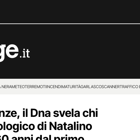
 NERA
METEO
TERREMOTI
INCENDI
MATURITÀ
GARLASCO
SCANNER
TRAFFICO E
 SUPERENALOTTO
nze, il Dna svela chi
iologico di Natalino
60 anni dal primo