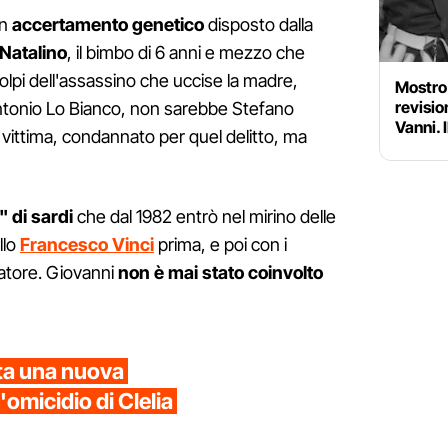
un
accertamento genetico
disposto dalla
 Natalino
, il bimbo di 6 anni e mezzo che
olpi dell'assassino che uccise la madre,
Mostro 
revisio
ntonio Lo Bianco, non sarebbe Stefano
Vanni. 
a vittima, condannato per quel delitto, ma
" di sardi
che dal 1982 entrò nel mirino delle
llo
Francesco Vinci
prima, e poi con i
lvatore. Giovanni
non è mai stato coinvolto
nta una nuova
'omicidio di Clelia