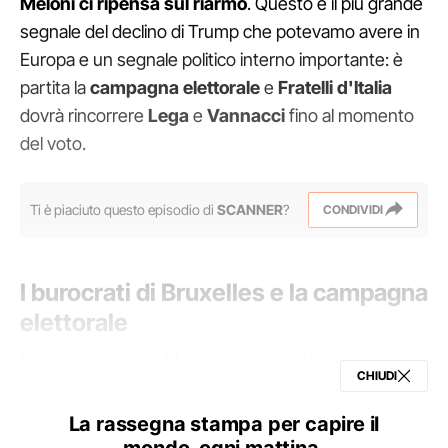
Meloni ci ripensa sul riarmo
. Questo è il più grande
segnale del declino di Trump che potevamo avere in
Europa e un segnale politico interno importante: è
partita la
campagna elettorale
e
Fratelli d'Italia
dovrà rincorrere
Lega
e
Vannacci
fino al momento
del voto.
Ti è piaciuto questo episodio di
SCANNER
?
CONDIVIDI
I burocrati di Bruxelles e la campagna
elettorale
Ebbene si, Giorgia Meloni ha scelto di non accedere
CHIUDI
al fondo di prestiti in deroga al Patto di stabilità
europeo per il riarmo, nonostante l'Italia avesse
La rassegna stampa per capire il
prenotato circa 15 miliardi di euro, ovvero la metà dei