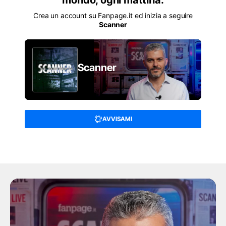
mondo, ogni mattina.
soldi investiti nell'ultima finanziaria.
Crea un account su Fanpage.it ed inizia a seguire
Scanner
C'era stato un
caso politico
la scorsa settimana: la
Lega
aveva presentato un emendamento che
chiedeva esattamente questo e da Palazzo Chigi
Scanner
aveva subito fatto ritirare la proposto dei salviniani.
Oggi invece Meloni cambia idea e ufficialmente
Palazzo Chigi parlerà della
crisi energetica
e di un
braccio di ferro con la Commissione per chiedere la
AVVISAMI
deroga al
Patto di stabilità
anche su quel tema.
Non è un caso che due giorni fa all'assemblea di
Confindustria
la Presidente del Consiglio sia tornata
nella versione "di lotta", come se fosse
all'opposizione di se stessa e soprattutto di
Bruxelles
, tirando fuori dal cilindro la vecchia accusa
buona per tutte le stagioni:
i burocrati europei
frenano la nostra crescita
.