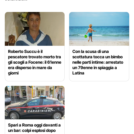
Roberto Succu è il
Con la scusa di una
pescatore trovato morto tra
scottatura tocca un bimbo
gli scogli a Focene: il 61enne
nelle parti intime: arrestato
era disperso in mare da
un 79enne in spiaggia a
giorni
Latina
Spari a Roma oggi davanti a
un bar: colpi esplosi dopo