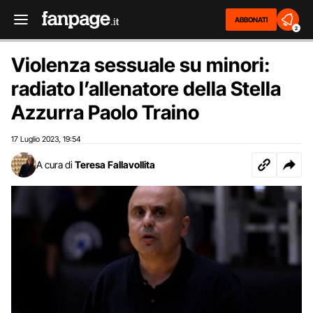
ABBONATI
2
Violenza sessuale su minori:
radiato l’allenatore della Stella
Azzurra Paolo Traino
17 Luglio 2023
19:54
,
A cura di
Teresa Fallavollita