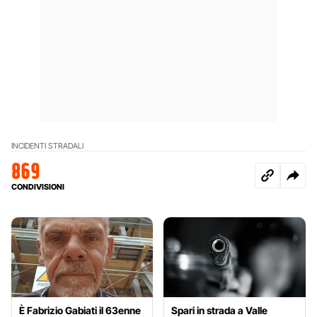
INCIDENTI STRADALI
869
CONDIVISIONI
È Fabrizio Gabiati il 63enne
Spari in strada a Valle