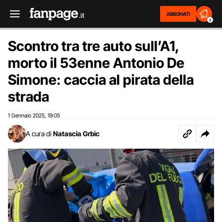
ABBONATI
2
Scontro tra tre auto sull’A1,
morto il 53enne Antonio De
Simone: caccia al pirata della
strada
1 Gennaio 2025
19:05
,
A cura di
Natascia Grbic