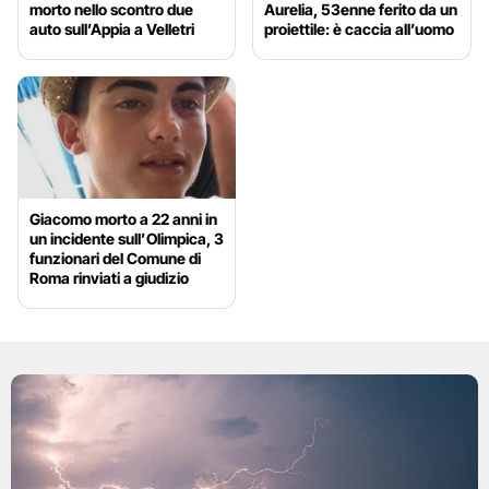
morto nello scontro due
Aurelia, 53enne ferito da un
auto sull’Appia a Velletri
proiettile: è caccia all’uomo
Giacomo morto a 22 anni in
un incidente sull’Olimpica, 3
funzionari del Comune di
Roma rinviati a giudizio