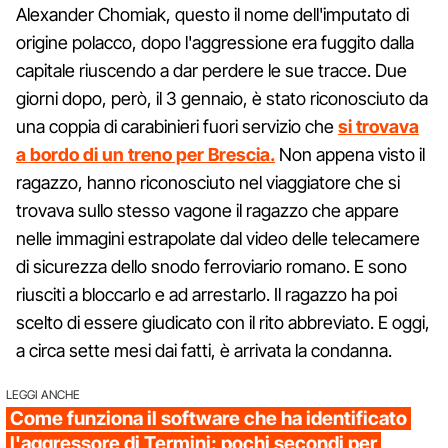
Alexander Chomiak, questo il nome dell'imputato di
origine polacco, dopo l'aggressione era fuggito dalla
capitale riuscendo a dar perdere le sue tracce. Due
giorni dopo, però, il 3 gennaio, è stato riconosciuto da
una coppia di carabinieri fuori servizio che
si trovava
a bordo di un treno per Brescia.
Non appena visto il
ragazzo, hanno riconosciuto nel viaggiatore che si
trovava sullo stesso vagone il ragazzo che appare
nelle immagini estrapolate dal video delle telecamere
di sicurezza dello snodo ferroviario romano. E sono
riusciti a bloccarlo e ad arrestarlo. Il ragazzo ha poi
scelto di essere giudicato con il rito abbreviato. E oggi,
a circa sette mesi dai fatti, è arrivata la condanna.
LEGGI ANCHE
Come funziona il software che ha identificato
l'aggressore di Termini: pochi secondi per