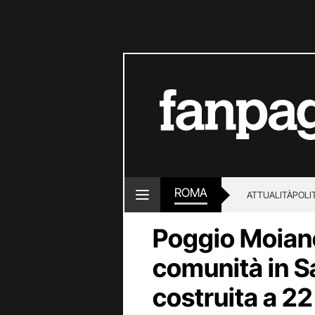
ROMA
ATTUALITÀ
POLI
Poggio Moiano
comunità in S
costruita a 22