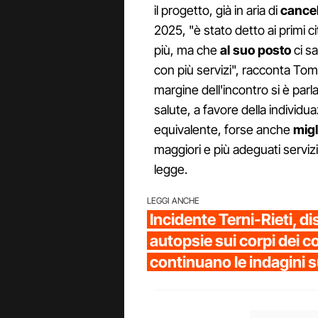
il progetto, già in aria di
cancel
2025, "è stato detto ai primi c
più, ma che
al suo posto
ci sa
con più servizi", racconta Toma
margine dell'incontro si è parl
salute, a favore della individu
equivalente, forse anche
migl
maggiori e più adeguati servizi s
legge.
LEGGI ANCHE
Incidente Terni-Rieti, di
autopsie sui corpi dei 
continuano le indagini s