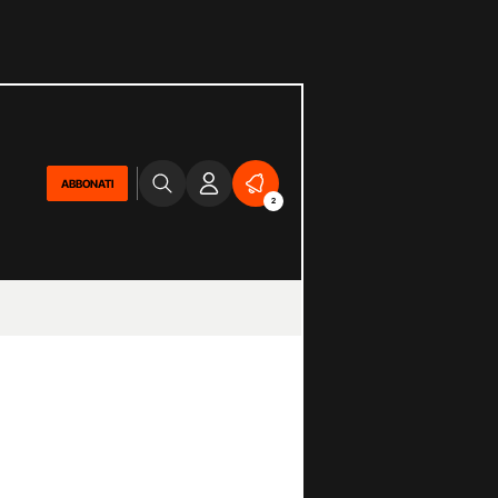
ABBONATI
2