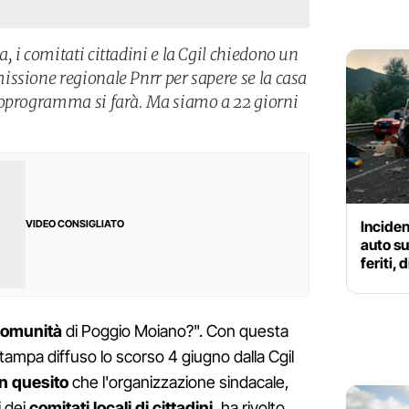
 i comitati cittadini e la Cgil chiedono un
ssione regionale Pnrr per sapere se la casa
noprogramma si farà. Ma siamo a 22 giorni
Inciden
VIDEO CONSIGLIATO
auto su
feriti, 
 comunità
di Poggio Moiano?". Con questa
ampa diffuso lo scorso 4 giugno dalla Cgil
n quesito
che l'organizzazione sindacale,
i dei
comitati locali di cittadini
, ha rivolto