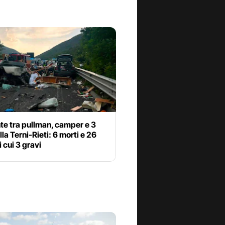
te tra pullman, camper e 3
lla Terni-Rieti: 6 morti e 26
di cui 3 gravi