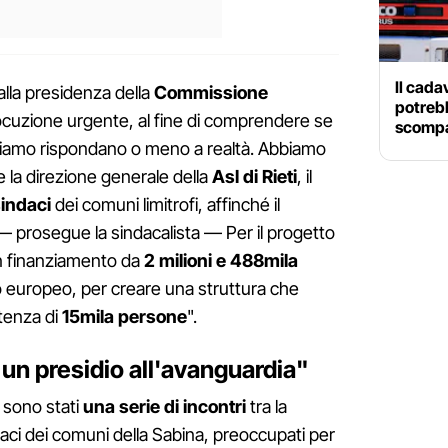
Il cada
lla presidenza della
Commissione
potreb
ocuzione urgente, al fine di comprendere se
scompa
biamo rispondano o meno a realtà. Abbiamo
 la direzione generale della
Asl di Rieti
, il
sindaci
dei comuni limitrofi, affinché il
— prosegue la sindacalista — Per il progetto
un finanziamento da
2 milioni e 488mila
cio europeo, per creare una struttura che
tenza di
15mila persone
".
un presidio all'avanguardia"
i sono stati
una serie di incontri
tra la
sindaci dei comuni della Sabina, preoccupati per