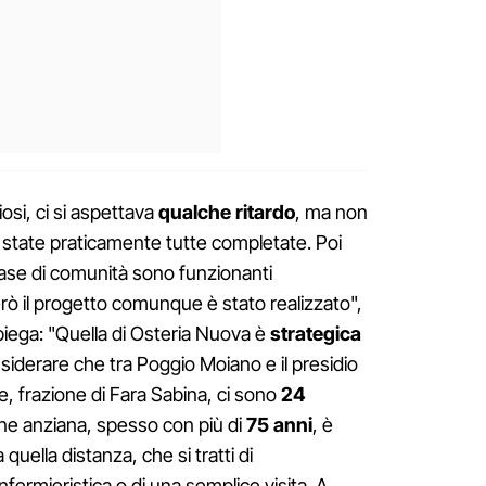
iosi, ci si aspettava
qualche
ritardo
, ma non
no state praticamente tutte completate. Poi
ase di comunità sono funzionanti
rò il progetto comunque è stato realizzato",
spiega: "Quella di Osteria Nuova è
strategica
siderare che tra Poggio Moiano e il presidio
se, frazione di Fara Sabina, ci sono
24
ne anziana, spesso con più di
75
anni
, è
 quella distanza, che si tratti di
fermieristica o di una semplice visita. A