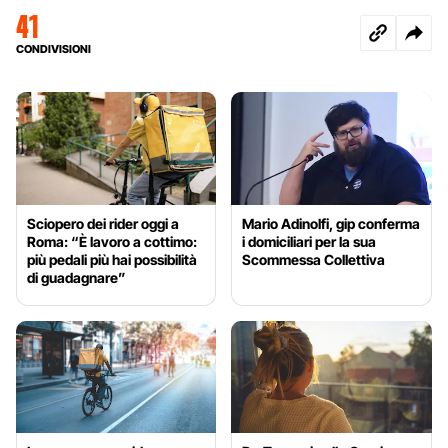
41
CONDIVISIONI
Sciopero dei rider oggi a
Mario Adinolfi, gip conferma
Roma: “È lavoro a cottimo:
i domiciliari per la sua
più pedali più hai possibilità
Scommessa Collettiva
di guadagnare”