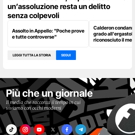
un’assoluzione resta un delitto
senza colpevoli
Calderon condanna
Assolto in Appello: "Poche prove
grado all'ergastolo
e tutte controverse"
riconosciuto il me
LEGGI TUTTA LA STORIA
SEGUI
Più che un giornale
Il media che racconta il tempo in cui
viviamo con occhi moderni