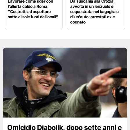
Lavorare come rider con
Da Tuscania alla Crozia,
l’allerta caldo a Roma:
avvolta in un lenzuolo e
“Costretti ad aspettare
sequestrata nel bagagliaio
sotto al sole fuori dai locali”
di un’auto: arrestati ex e
cognato
Omicidio Diabolik, dopo sette anni e