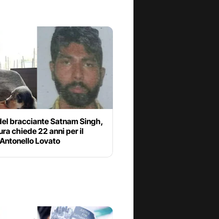
del bracciante Satnam Singh,
ura chiede 22 anni per il
 Antonello Lovato