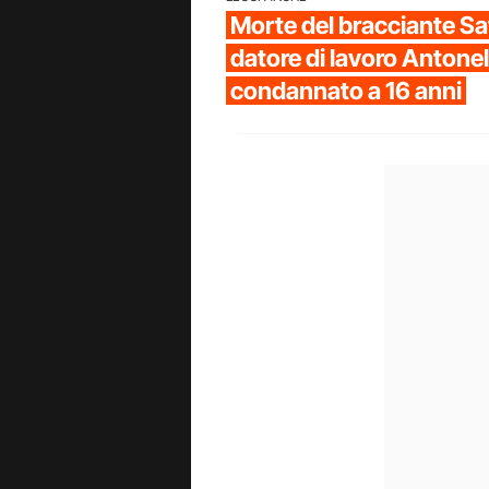
Morte del bracciante Sa
datore di lavoro Antone
condannato a 16 anni