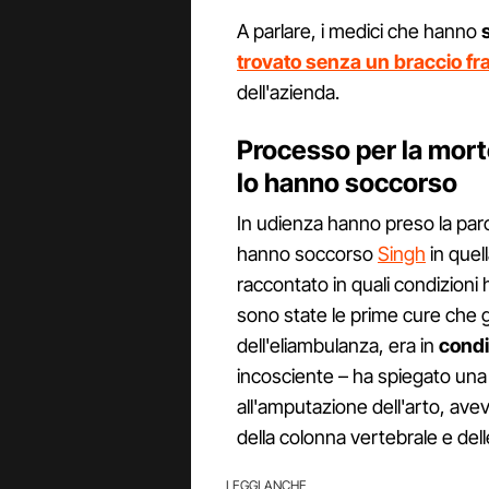
A parlare, i medici che hanno
trovato senza un braccio fra 
dell'azienda.
Processo per la morte
lo hanno soccorso
In udienza hanno preso la parol
hanno soccorso
Singh
in quel
raccontato in quali condizioni
sono state le prime cure che g
dell'eliambulanza, era in
condi
incosciente – ha spiegato una 
all'amputazione dell'arto, aveva
della colonna vertebrale e del
LEGGI ANCHE