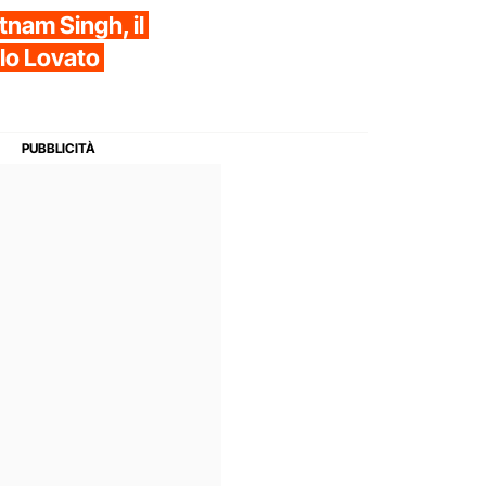
tnam Singh, il
llo Lovato