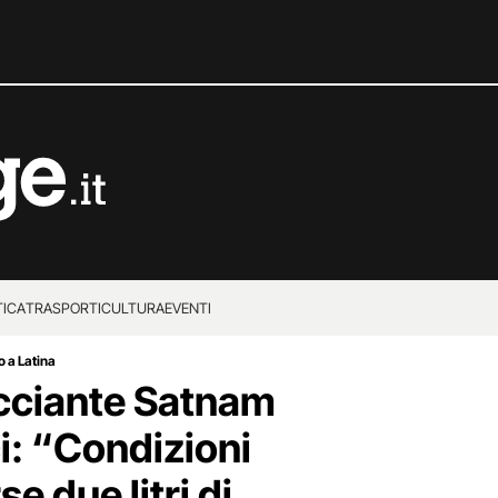
TICA
TRASPORTI
CULTURA
EVENTI
 a Latina
cciante Satnam
i: “Condizioni
e due litri di