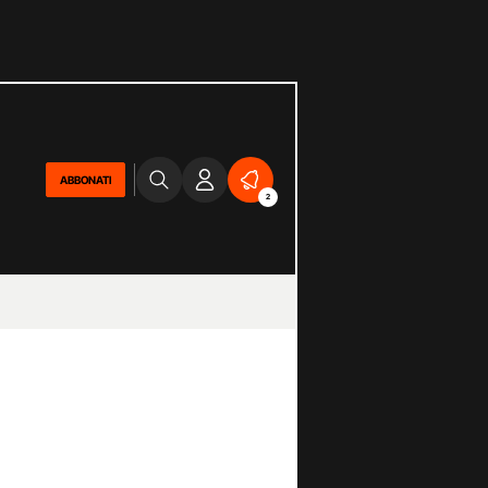
ABBONATI
2