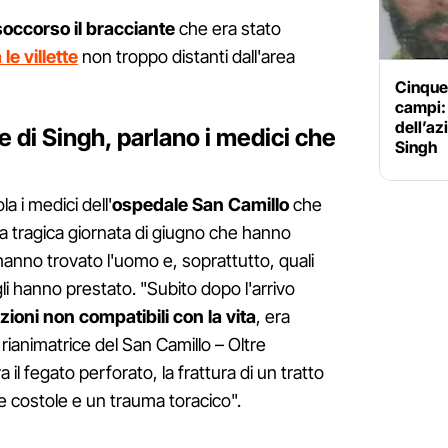
soccorso il bracciante
che era stato
le villette
non troppo distanti dall'area
Cinque 
campi: 
dell’a
 di Singh, parlano i medici che
Singh
a i medici dell'
ospedale San Camillo
che
la tragica giornata di giugno che hanno
 hanno trovato l'uomo e, soprattutto, quali
li hanno prestato. "Subito dopo l'arrivo
zioni non compatibili con la vita
, era
rianimatrice del San Camillo – Oltre
 il fegato perforato, la frattura di un tratto
le costole e un trauma toracico".