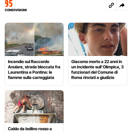
95
CONDIVISIONI
Incendio sul Raccordo
Giacomo morto a 22 anni in
Anulare, strada bloccata fra
un incidente sull’Olimpica, 3
Laurentina e Pontina: le
funzionari del Comune di
fiamme sulla carreggiata
Roma rinviati a giudizio
Caldo da bollino rosso a