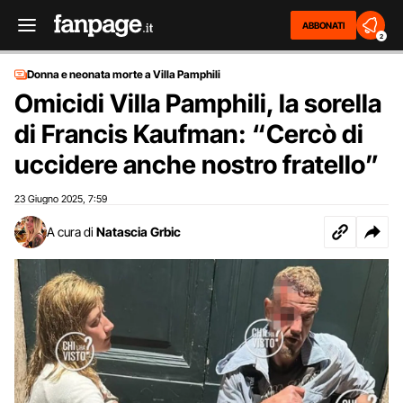
ABBONATI
2
Donna e neonata morte a Villa Pamphili
Omicidi Villa Pamphili, la sorella
di Francis Kaufman: “Cercò di
uccidere anche nostro fratello”
23 Giugno 2025
7:59
,
A cura di
Natascia Grbic