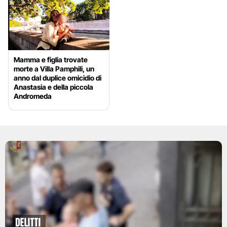
Mamma e figlia trovate
morte a Villa Pamphili, un
anno dal duplice omicidio di
Anastasia e della piccola
Andromeda
Delitti