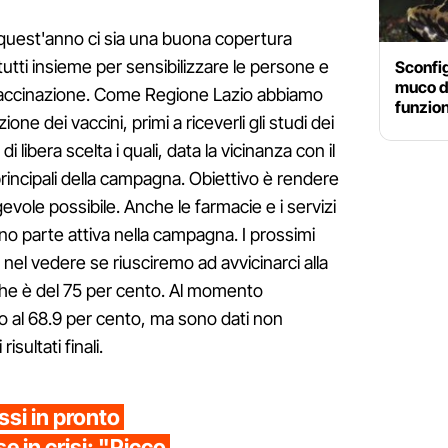
uest'anno ci sia una buona copertura
utti insieme per sensibilizzare le persone e
Sconfig
muco d
 vaccinazione. Come Regione Lazio abbiamo
funzion
one dei vaccini, primi a riceverli gli studi dei
di libera scelta i quali, data la vicinanza con il
principali della campagna. Obiettivo è rendere
agevole possibile. Anche le farmacie e i servizi
 sono parte attiva nella campagna. I prossimi
i nel vedere se riusciremo ad avvicinarci alla
che è del 75 per cento. Al momento
o al 68.9 per cento, ma sono dati non
isultati finali.
ssi in pronto
e in crisi: "Picco