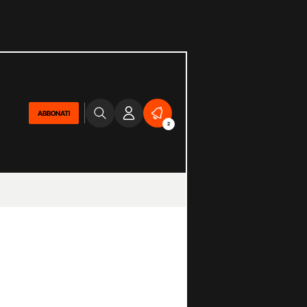
ABBONATI
2