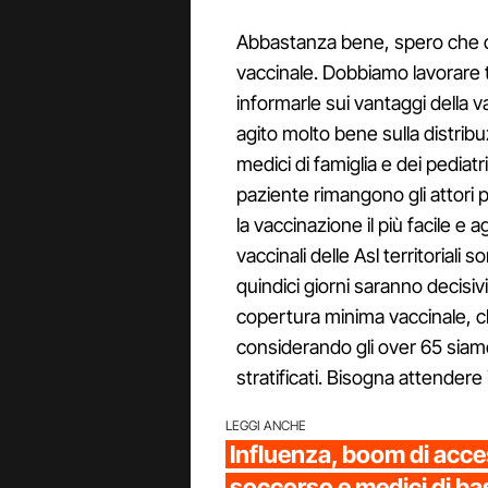
Abbastanza bene, spero che q
vaccinale. Dobbiamo lavorare t
informarle sui vantaggi della
agito molto bene sulla distribuzi
medici di famiglia e dei pediatri 
paziente rimangono gli attori 
la vaccinazione il più facile e 
vaccinali delle Asl territoriali
quindici giorni saranno decisiv
copertura minima vaccinale, 
considerando gli over 65 siam
stratificati. Bisogna attendere i r
LEGGI ANCHE
Influenza, boom di acce
soccorso e medici di bas