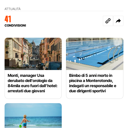
ATTUALITÀ
41
CONDIVISIONI
Monti, manager Usa
Bimbo di 5 anni morto in
derubato dell’orologio da
piscina a Monterotondo,
84mila euro fuori dall’hotel:
indagati un responsabile e
arrestati due giovani
due dirigenti sportivi