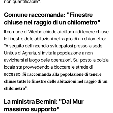
non quantificabile".
Comune raccomanda: "Finestre
chiuse nel raggio di un chilometro"
Il comune di Viterbo chiede ai cittadini di tenere chiuse
le finestre delle abitazioni nel raggio di un chilometro:
"A seguito dell'incendio sviluppatosi presso la sede
Unitus di Agraria, si invita la popolazione a non
avvicinarsi al luogo delle operazioni. Sul posto la polizia
locale sta provvedendo a bloccare le strade di
accesso. 𝐒𝐢 𝐫𝐚𝐜𝐜𝐨𝐦𝐚𝐧𝐝𝐚 𝐚𝐥𝐥𝐚 𝐩𝐨𝐩𝐨𝐥𝐚𝐳𝐢𝐨𝐧𝐞 𝐝𝐢 𝐭𝐞𝐧𝐞𝐫𝐞
𝐜𝐡𝐢𝐮𝐬𝐞 𝐭𝐮𝐭𝐭𝐞 𝐥𝐞 𝐟𝐢𝐧𝐞𝐬𝐭𝐫𝐞 𝐝𝐞𝐥𝐥𝐞 𝐚𝐛𝐢𝐭𝐚𝐳𝐢𝐨𝐧𝐢 𝐧𝐞𝐥 𝐫𝐚𝐠𝐠𝐢𝐨 𝐝𝐢 𝐮𝐧
𝐜𝐡𝐢𝐥𝐨𝐦𝐞𝐭𝐫𝐨".
La ministra Bernini: "Dal Mur
massimo supporto"