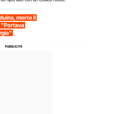
duina, morto il
: "Portava
rgia"