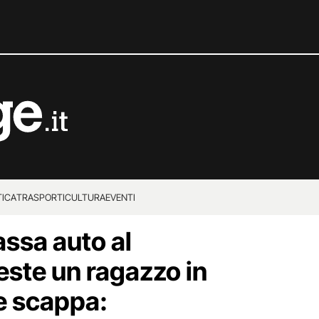
TICA
TRASPORTI
CULTURA
EVENTI
ssa auto al
este un ragazzo in
e scappa: