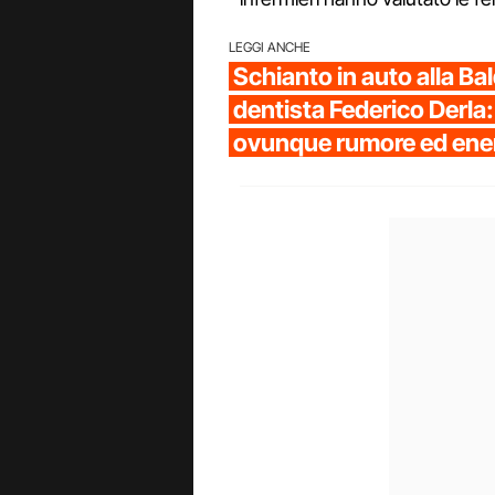
LEGGI ANCHE
Schianto in auto alla Bal
dentista Federico Derla
ovunque rumore ed ene