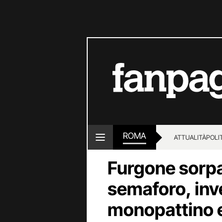
ROMA
ATTUALITÀ
POLI
Furgone sorpa
semaforo, inv
monopattino 