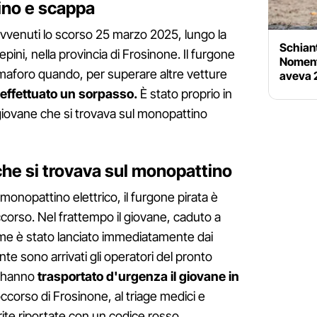
ino e scappa
 avvenuti lo scorso 25 marzo 2025, lungo la
Schiant
pini, nella provincia di Frosinone. Il furgone
Noment
emaforo quando, per superare altre vetture
aveva 
effettuato un sorpasso.
È stato proprio in
l giovane che si trovava sul monopattino
che si trovava sul monopattino
 monopattino elettrico, il furgone pirata è
corso. Nel frattempo il giovane, caduto a
arme è stato lanciato immediatamente dai
nte sono arrivati gli operatori del pronto
e hanno
trasportato d'urgenza il giovane in
soccorso di Frosinone, al triage medici e
rite riportate con un codice rosso.