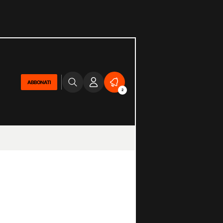
ABBONATI
2