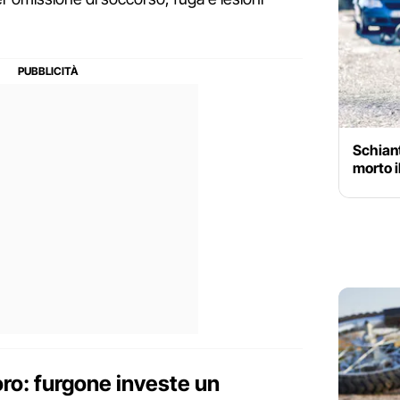
Schiant
morto i
oro: furgone investe un