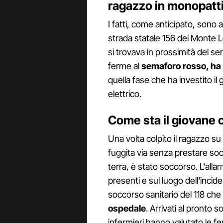
ragazzo in monopatt
I fatti, come anticipato, sono
strada statale 156 dei Monte Le
si trovava in prossimità del s
ferme al
semaforo rosso, ha 
quella fase che ha investito i
elettrico.
Come sta il giovane 
Una volta colpito il ragazzo su
fuggita via senza prestare soc
terra, è stato soccorso. L'all
presenti e sul luogo dell'incide
soccorso sanitario del 118 ch
ospedale
. Arrivati al pronto 
infermieri hanno valutato le fe