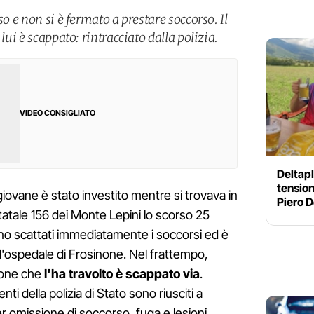
so e non si è fermato a prestare soccorso. Il
 lui è scappato: rintracciato dalla polizia.
VIDEO CONSIGLIATO
Deltapl
tension
iovane è stato investito mentre si trovava in
Piero D
atale 156 dei Monte Lepini lo scorso 25
no scattati immediatamente i soccorsi ed è
l'ospedale di Frosinone. Nel frattempo,
gone che
l'ha travolto è scappato via
.
nti della polizia di Stato sono riusciti a
er omissione di soccorso, fuga e lesioni