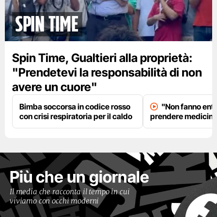
spin time
Spin Time, Gualtieri alla proprietà:
"Prendetevi la responsabilità di non
avere un cuore"
Bimba soccorsa in codice rosso
"Non fanno entr
con crisi respiratoria per il caldo
prendere medicinal
Più che un giornale
Il media che racconta il tempo in cui
viviamo con occhi moderni