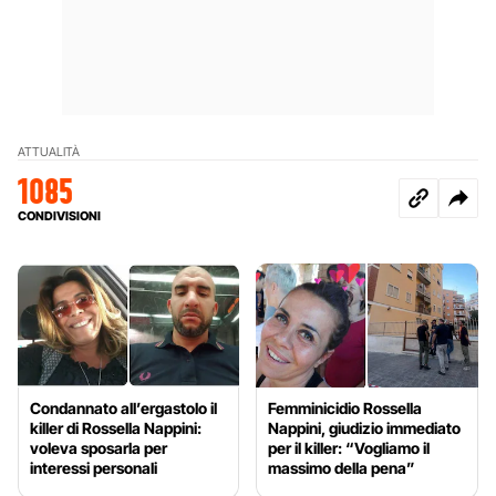
ATTUALITÀ
1085
CONDIVISIONI
Condannato all’ergastolo il
Femminicidio Rossella
killer di Rossella Nappini:
Nappini, giudizio immediato
voleva sposarla per
per il killer: “Vogliamo il
interessi personali
massimo della pena”