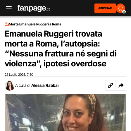
ABBONATI
2
Morte Emanuela Ruggeri a Roma
Emanuela Ruggeri trovata
morta a Roma, l’autopsia:
“Nessuna frattura né segni di
violenza”, ipotesi overdose
22 Luglio 2025
7:50
,
A cura di
Alessia Rabbai