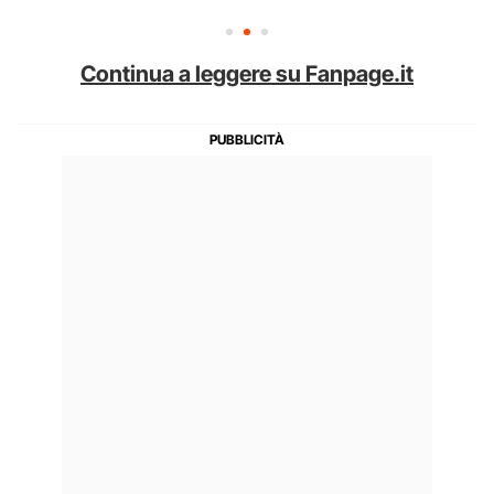
Continua a leggere su Fanpage.it