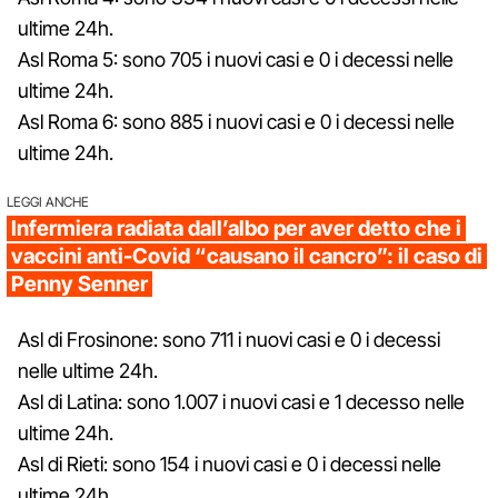
ultime 24h.
Asl Roma 5: sono 705 i nuovi casi e 0 i decessi nelle
ultime 24h.
Asl Roma 6: sono 885 i nuovi casi e 0 i decessi nelle
ultime 24h.
LEGGI ANCHE
Infermiera radiata dall’albo per aver detto che i
vaccini anti-Covid “causano il cancro”: il caso di
Penny Senner
Asl di Frosinone: sono 711 i nuovi casi e 0 i decessi
nelle ultime 24h.
Asl di Latina: sono 1.007 i nuovi casi e 1 decesso nelle
ultime 24h.
Asl di Rieti: sono 154 i nuovi casi e 0 i decessi nelle
ultime 24h.