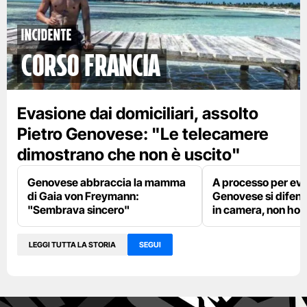
Incidente
Corso Francia
Evasione dai domiciliari, assolto
Pietro Genovese: "Le telecamere
dimostrano che non è uscito"
Genovese abbraccia la mamma
A processo per eva
di Gaia von Freymann:
Genovese si difen
"Sembrava sincero"
in camera, non ho s
LEGGI TUTTA LA STORIA
SEGUI