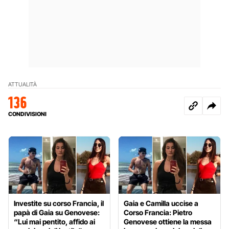
ATTUALITÀ
136
CONDIVISIONI
Investite su corso Francia, il
Gaia e Camilla uccise a
papà di Gaia su Genovese:
Corso Francia: Pietro
“Lui mai pentito, affido ai
Genovese ottiene la messa