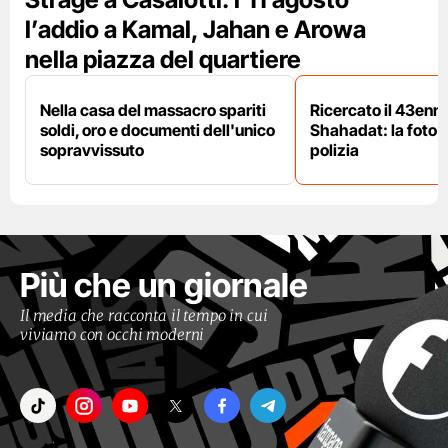
l’addio a Kamal, Jahan e Arowa
nella piazza del quartiere
Nella casa del massacro spariti
Ricercato il 43enn
soldi, oro e documenti dell'unico
Shahadat: la foto 
sopravvissuto
polizia
Più che un giornale
Il media che racconta il tempo in cui
viviamo con occhi moderni