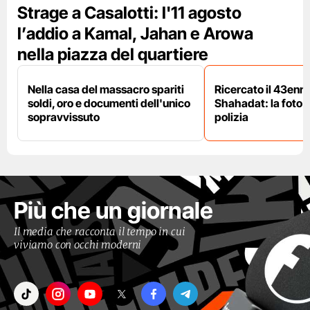
Strage a Casalotti: l'11 agosto
l’addio a Kamal, Jahan e Arowa
nella piazza del quartiere
Nella casa del massacro spariti
Ricercato il 43enn
soldi, oro e documenti dell'unico
Shahadat: la foto 
sopravvissuto
polizia
Più che un giornale
Il media che racconta il tempo in cui
viviamo con occhi moderni