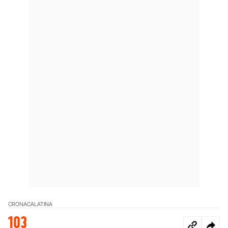
CRONACA
LATINA
103