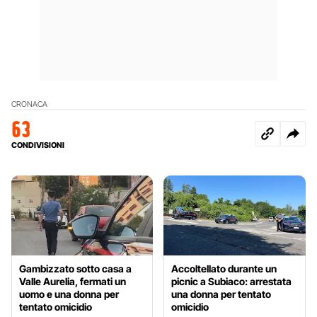
CRONACA
63
CONDIVISIONI
Gambizzato sotto casa a
Accoltellato durante un
Valle Aurelia, fermati un
picnic a Subiaco: arrestata
uomo e una donna per
una donna per tentato
tentato omicidio
omicidio