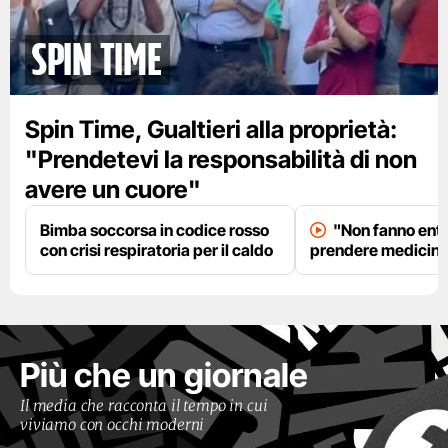
spin time
Spin Time, Gualtieri alla proprietà:
"Prendetevi la responsabilità di non
avere un cuore"
Bimba soccorsa in codice rosso
"Non fanno entr
con crisi respiratoria per il caldo
prendere medicinal
Più che un giornale
Il media che racconta il tempo in cui
viviamo con occhi moderni