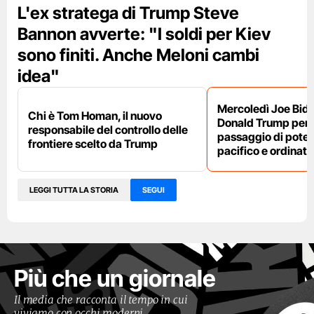
L'ex stratega di Trump Steve
Bannon avverte: "I soldi per Kiev
sono finiti. Anche Meloni cambi
idea"
Mercoledì Joe Bide
Chi è Tom Homan, il nuovo
Donald Trump per a
responsabile del controllo delle
passaggio di poter
frontiere scelto da Trump
pacifico e ordinato
LEGGI TUTTA LA STORIA
SEGUI
Più che un giornale
Il media che racconta il tempo in cui
viviamo con occhi moderni