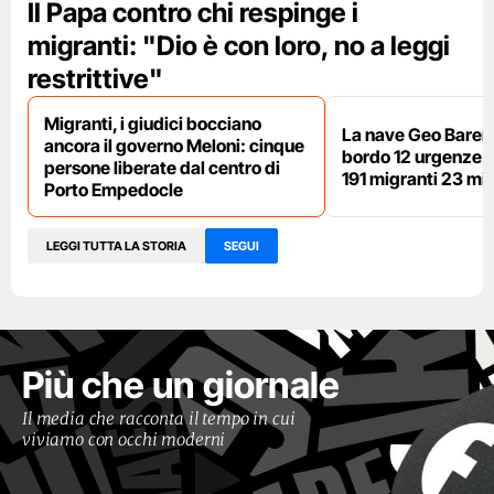
Il Papa contro chi respinge i
migranti: "Dio è con loro, no a leggi
restrittive"
Migranti, i giudici bocciano
La nave Geo Barent
ancora il governo Meloni: cinque
bordo 12 urgenze sa
persone liberate dal centro di
191 migranti 23 min
Porto Empedocle
LEGGI TUTTA LA STORIA
SEGUI
Più che un giornale
Il media che racconta il tempo in cui
viviamo con occhi moderni