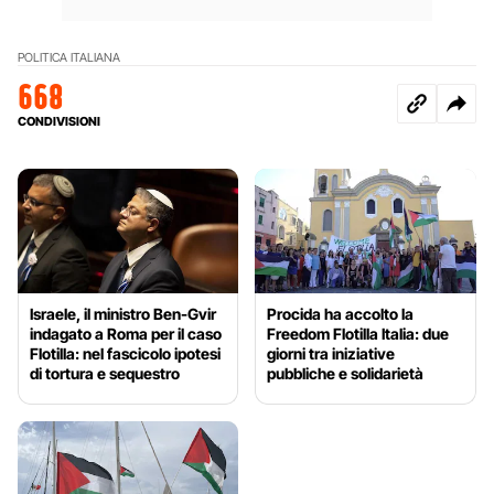
POLITICA ITALIANA
668
CONDIVISIONI
Israele, il ministro Ben-Gvir
Procida ha accolto la
indagato a Roma per il caso
Freedom Flotilla Italia: due
Flotilla: nel fascicolo ipotesi
giorni tra iniziative
di tortura e sequestro
pubbliche e solidarietà