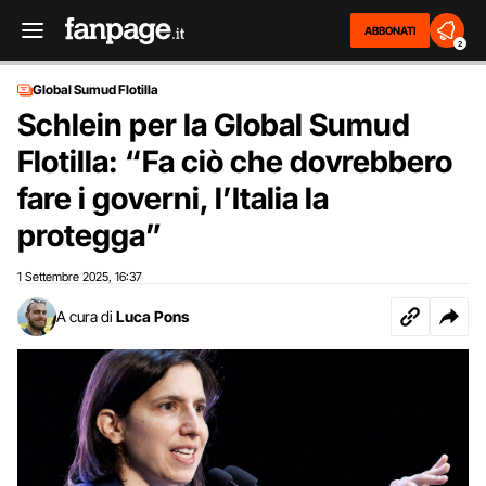
ABBONATI
2
Global Sumud Flotilla
Schlein per la Global Sumud
Flotilla: “Fa ciò che dovrebbero
fare i governi, l’Italia la
protegga”
1 Settembre 2025
16:37
,
A cura di
Luca Pons