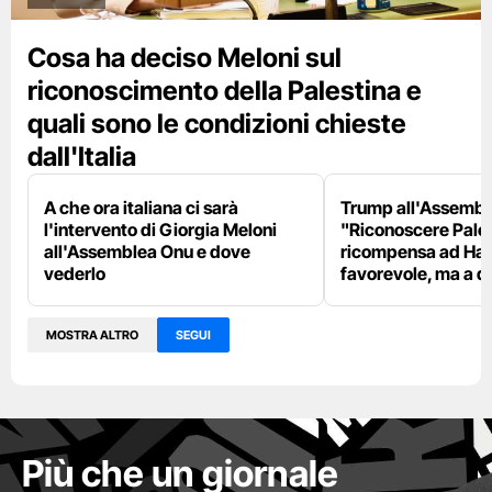
Cosa ha deciso Meloni sul
riconoscimento della Palestina e
quali sono le condizioni chieste
dall'Italia
A che ora italiana ci sarà
Trump all'Assembl
l'intervento di Giorgia Meloni
"Riconoscere Pale
all'Assemblea Onu e dove
ricompensa ad Ham
vederlo
favorevole, ma a d
MOSTRA ALTRO
SEGUI
Più che un giornale