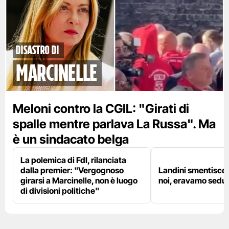
disastro di
marcinelle
Meloni contro la CGIL: "Girati di
spalle mentre parlava La Russa". Ma
è un sindacato belga
La polemica di FdI, rilanciata
dalla premier: "Vergognoso
Landini smentisce
girarsi a Marcinelle, non è luogo
noi, eravamo sedut
di divisioni politiche"