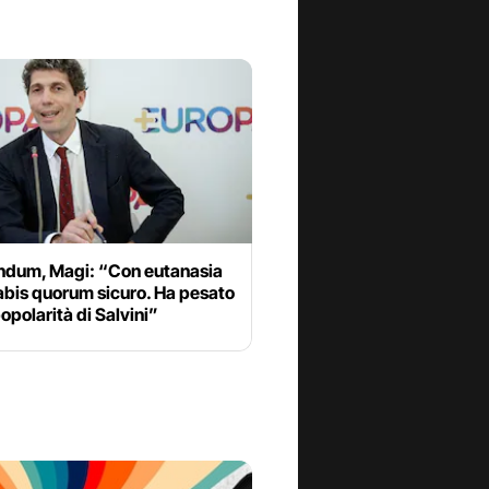
ndum, Magi: “Con eutanasia
abis quorum sicuro. Ha pesato
popolarità di Salvini”