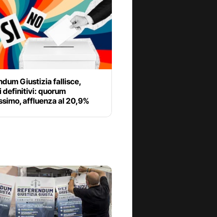
dum Giustizia fallisce,
ti definitivi: quorum
ssimo, affluenza al 20,9%