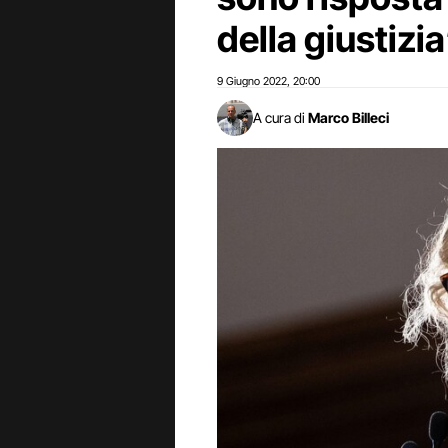
della giustizi
9 Giugno 2022
20:00
,
A cura di
Marco Billeci