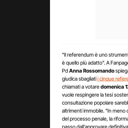
"Il referendum è uno strument
è quello più adatto". A Fanpage
Pd
Anna Rossomando
spiega
giudica sbagliati
i cinque refer
chiamati a votare
domenica 1
vuole respingere la tesi sostenu
consultazione popolare sareb
altrimenti immobile. "In meno 
del processo penale, la riform
passo dall'approvare definitiv