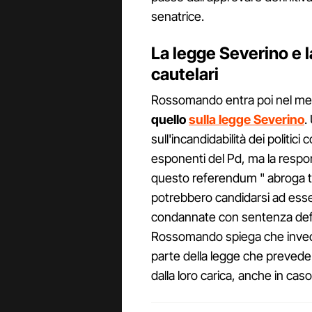
senatrice.
La legge Severino e l
cautelari
Rossomando entra poi nel merit
quello
sulla legge Severino
.
sull'incandidabilità dei politic
esponenti del Pd, ma la respons
questo referendum " abroga tu
potrebbero candidarsi ad esse
condannate con sentenza defini
Rossomando spiega che invece
parte della legge che prevede 
dalla loro carica, anche in cas