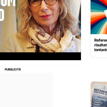
Referen
risulta
lontani