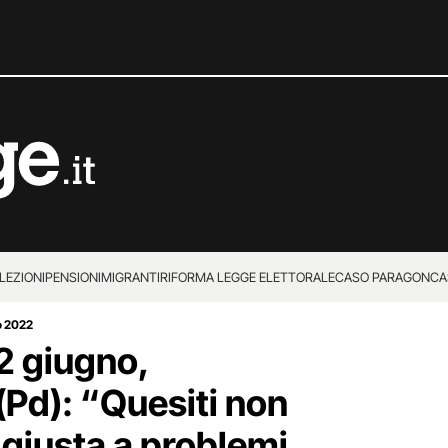
LEZIONI
PENSIONI
MIGRANTI
RIFORMA LEGGE ELETTORALE
CASO PARAGON
CA
o 2022
2 giugno,
Pd): “Quesiti non
 giusta a problemi