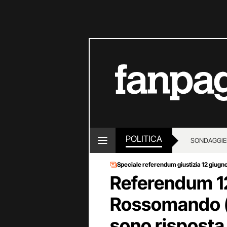
POLITICA
SONDAGGI
E
Speciale referendum giustizia 12 giugn
Referendum 1
Rossomando (
sono risposta