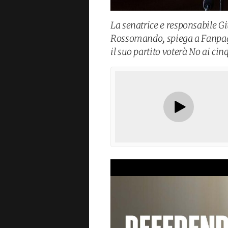
La senatrice e responsabile G
Rossomando, spiega a Fanpage
il suo partito voterà No ai ci