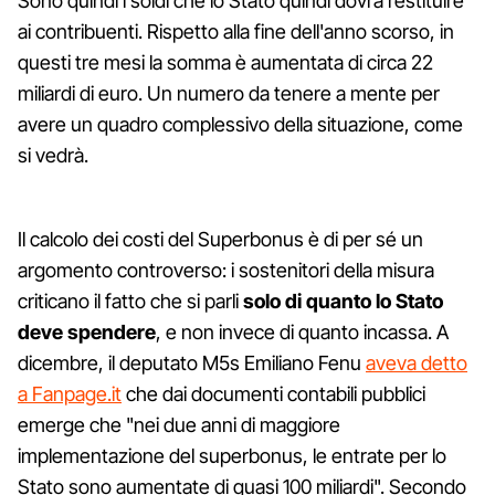
Sono quindi i soldi che lo Stato quindi dovrà restituire
ai contribuenti. Rispetto alla fine dell'anno scorso, in
questi tre mesi la somma è aumentata di circa 22
miliardi di euro. Un numero da tenere a mente per
avere un quadro complessivo della situazione, come
si vedrà.
Il calcolo dei costi del Superbonus è di per sé un
argomento controverso: i sostenitori della misura
criticano il fatto che si parli
solo di quanto lo Stato
deve spendere
, e non invece di quanto incassa. A
dicembre, il deputato M5s Emiliano Fenu
aveva detto
a Fanpage.it
che dai documenti contabili pubblici
emerge che "nei due anni di maggiore
implementazione del superbonus, le entrate per lo
Stato sono aumentate di quasi 100 miliardi". Secondo