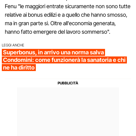
Fenu "le maggiori entrate sicuramente non sono tutte
relative ai bonus edilizi e a quello che hanno smosso,
ma in gran parte sì. Oltre all'economia generata,
hanno fatto emergere del lavoro sommerso".
LEGGI ANCHE
Superbonus, in arrivo una norma salva
Condomini: come funzionerà la sanatoria e chi
ne ha diritto