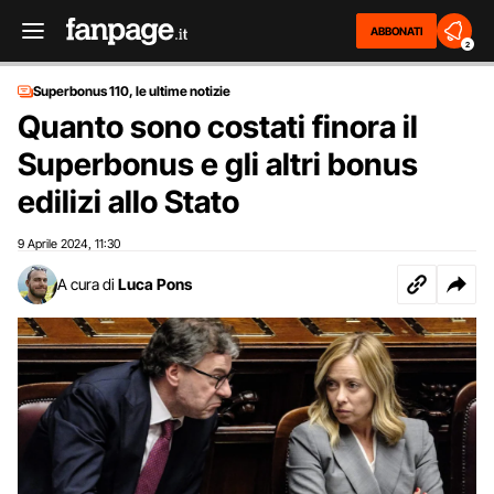
ABBONATI
2
Superbonus 110, le ultime notizie
Quanto sono costati finora il
Superbonus e gli altri bonus
edilizi allo Stato
9 Aprile 2024
11:30
,
A cura di
Luca Pons