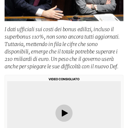
I dati ufficiali sui costi dei bonus edilizi, incluso il
superbonus 110%, non sono ancora tutti aggiornati.
Tuttavia, mettendo in fila le cifre che sono
disponibili, emerge che il totale potrebbe superare i
210 miliardi di euro. Un peso che il governo userà
anche per spiegare le sue difficoltà con il nuovo Def.
VIDEO CONSIGLIATO