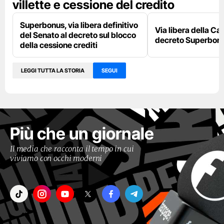
villette e cessione del credito
Superbonus, via libera definitivo
Via libera della Ca
del Senato al decreto sul blocco
decreto Superbon
della cessione crediti
LEGGI TUTTA LA STORIA
SEGUI
Più che un giornale
Il media che racconta il tempo in cui
viviamo con occhi moderni