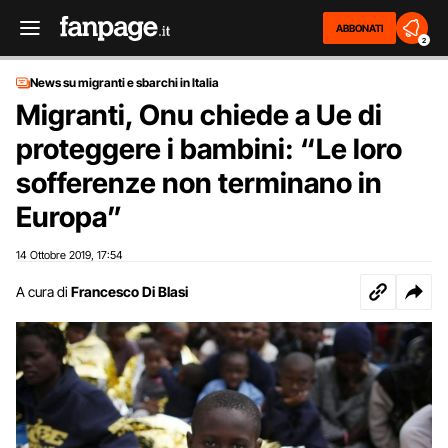
ABBONATI
2
News su migranti e sbarchi in Italia
Migranti, Onu chiede a Ue di
proteggere i bambini: “Le loro
sofferenze non terminano in
Europa”
14 Ottobre 2019
17:54
,
A cura di
Francesco Di Blasi