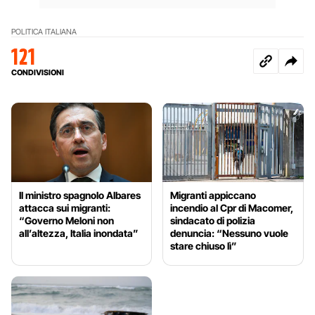
POLITICA ITALIANA
121
CONDIVISIONI
Il ministro spagnolo Albares
Migranti appiccano
attacca sui migranti:
incendio al Cpr di Macomer,
“Governo Meloni non
sindacato di polizia
all’altezza, Italia inondata”
denuncia: “Nessuno vuole
stare chiuso lì”