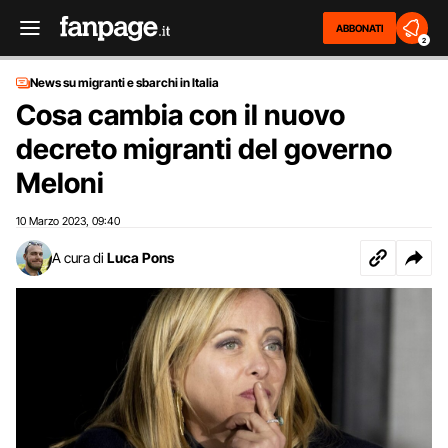
ABBONATI
2
News su migranti e sbarchi in Italia
Cosa cambia con il nuovo
decreto migranti del governo
Meloni
10 Marzo 2023
09:40
,
A cura di
Luca Pons