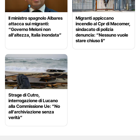
Il ministro spagnolo Albares
Migranti appiccano
attacca sui migranti:
incendio al Cpr di Macomer,
“Governo Meloni non
sindacato di polizia
all’altezza, Italia inondata”
denuncia: “Nessuno vuole
stare chiuso lì”
Strage di Cutro,
interrogazione di Lucano
alla Commissione Ue: “No
all’archiviazione senza
verità”