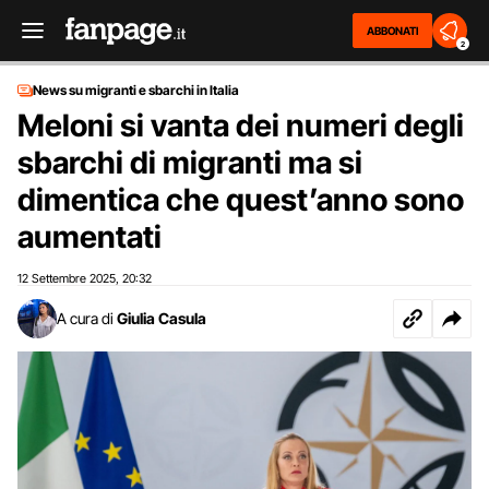
ABBONATI
2
News su migranti e sbarchi in Italia
Meloni si vanta dei numeri degli
sbarchi di migranti ma si
dimentica che quest’anno sono
aumentati
12 Settembre 2025
20:32
,
A cura di
Giulia Casula