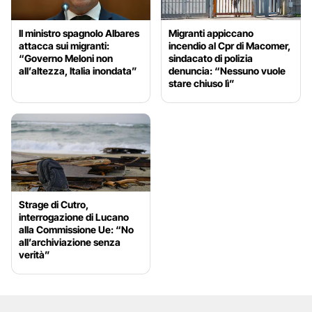
Il ministro spagnolo Albares
Migranti appiccano
attacca sui migranti:
incendio al Cpr di Macomer,
“Governo Meloni non
sindacato di polizia
all’altezza, Italia inondata”
denuncia: “Nessuno vuole
stare chiuso lì”
Strage di Cutro,
interrogazione di Lucano
alla Commissione Ue: “No
all’archiviazione senza
verità”