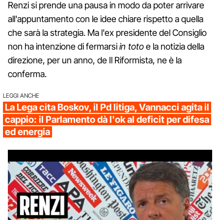
Renzi si prende una pausa in modo da poter arrivare
all'appuntamento con le idee chiare rispetto a quella
che sarà la strategia. Ma l'ex presidente del Consiglio
non ha intenzione di fermarsi
in toto
e la notizia della
direzione, per un anno, de Il Riformista, ne è la
conferma.
LEGGI ANCHE
La Lega cita Boskov, il Pd litiga, Vannacci agita il
cappio: il Parlamento dà l'ok al deficit per difesa
ed energia