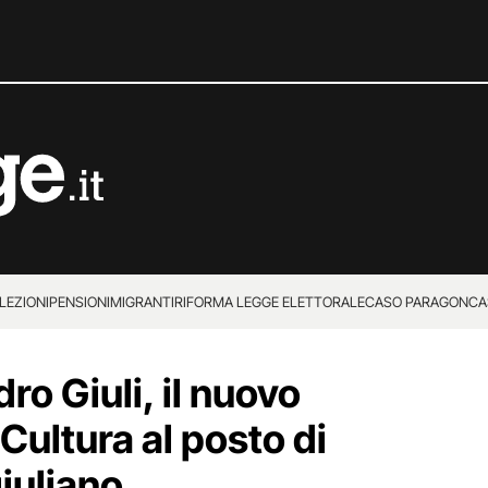
LEZIONI
PENSIONI
MIGRANTI
RIFORMA LEGGE ELETTORALE
CASO PARAGON
CA
ro Giuli, il nuovo
 Cultura al posto di
iuliano