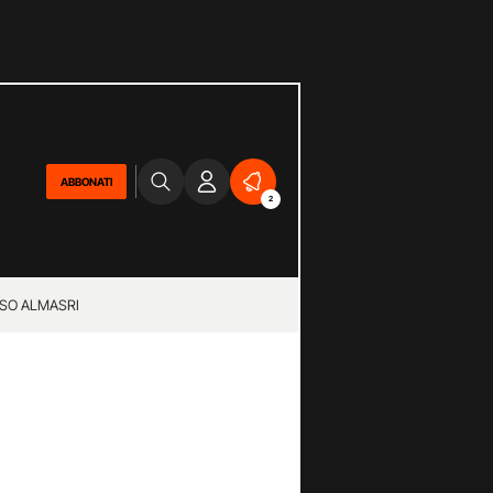
ABBONATI
2
SO ALMASRI