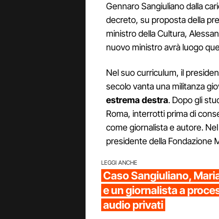
Gennaro Sangiuliano dalla caric
decreto, su proposta della pre
ministro della Cultura, Alessa
nuovo ministro avrà luogo qu
Nel suo curriculum, il presiden
secolo vanta una militanza gio
estrema destra
. Dopo gli stud
Roma, interrotti prima di conseg
come giornalista e autore. Ne
presidente della Fondazione M
LEGGI ANCHE
Caso Sangiuliano, Mari
e un giornalista a proce
audio privati