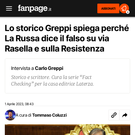
ABBONATI
2
Lo storico Greppi spiega perché
La Russa dice il falso su via
Rasella e sulla Resistenza
Intervista a
Carlo Greppi
Storico e scrittore. Cura la serie “Fact
Checking” per la casa editrice Laterza.
1 Aprile 2023
08:43
,
A cura di
Tommaso Coluzzi