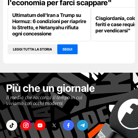
l'economia per farci scappare"
Ultimatum dell'Iran a Trump su
Cisgiordania, colon
Hormuz: 6 condizioni per riaprire
feriti e case requis
lo Stretto, e Netanyahu rifiuta
per vendicarsi"
ogni concessione
LEGGI TUTTA LA STORIA
SEGUI
Più che un giornale
Il media che racconta il tempo in cui
viviamo con occhi moderni