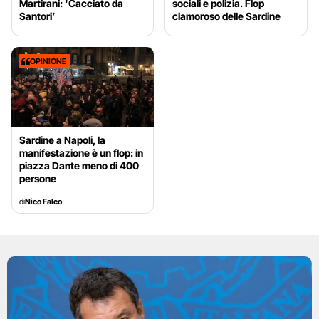
Martirani: ‘Cacciato da
sociali e polizia. Flop
Santori’
clamoroso delle Sardine
OPINIONE
Sardine a Napoli, la
manifestazione è un flop: in
piazza Dante meno di 400
persone
di
Nico Falco