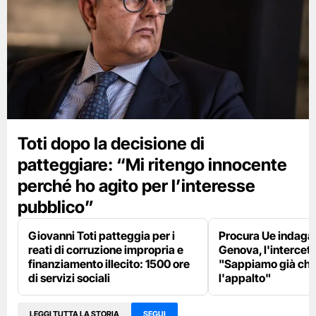
Toti dopo la decisione di
patteggiare: “Mi ritengo innocente
perché ho agito per l’interesse
pubblico”
Giovanni Toti patteggia per i
Procura Ue indaga s
reati di corruzione impropria e
Genova, l'intercett
finanziamento illecito: 1500 ore
"Sappiamo già chi
di servizi sociali
l'appalto"
LEGGI TUTTA LA STORIA
SEGUI