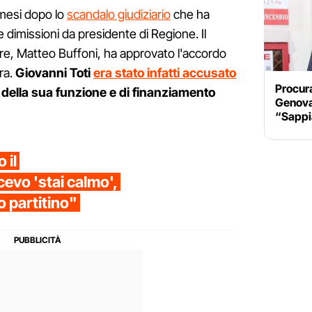
 mesi dopo lo
scandalo giudiziario
che ha
ue dimissioni da presidente di Regione. Il
are, Matteo Buffoni, ha approvato l'accordo
ra.
Giovanni Toti
era stato infatti accusato
Procura
 della sua funzione e di finanziamento
Genova,
“Sappia
 il
cevo 'stai calmo',
o partitino"