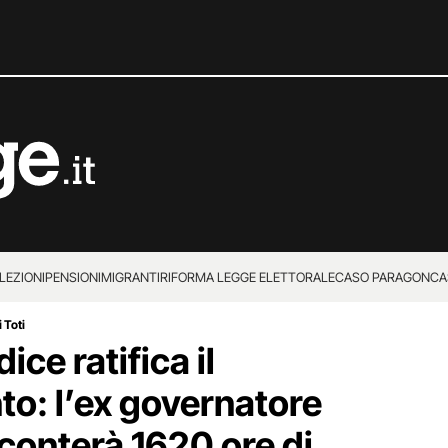
LEZIONI
PENSIONI
MIGRANTI
RIFORMA LEGGE ELETTORALE
CASO PARAGON
CA
 Toti
ice ratifica il
o: l’ex governatore
sconterà 1620 ore di