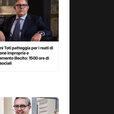
i Toti patteggia per i reati di
one impropria e
amento illecito: 1500 ore di
sociali