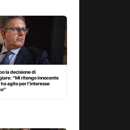
po la decisione di
iare: “Mi ritengo innocente
ho agito per l’interesse
co”