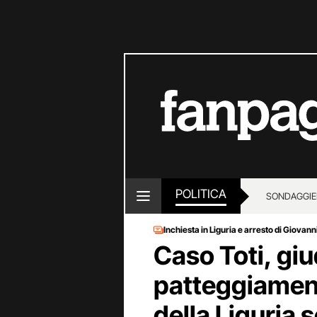
POLITICA
SONDAGGI
E
Inchiesta in Liguria e arresto di Giovanni
Caso Toti, giud
patteggiament
della Liguria 