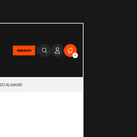
ABBONATI
2
SO ALMASRI