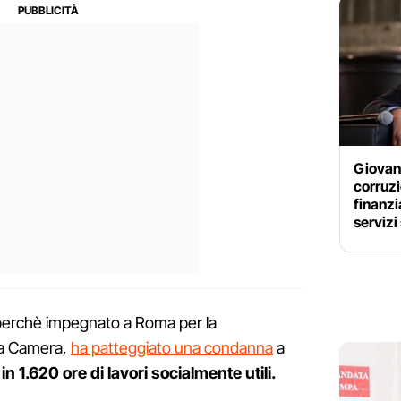
Giovann
corruzi
finanzi
servizi 
a perchè impegnato a Roma per la
lla Camera,
ha patteggiato una condanna
a
i
in 1.620 ore di lavori socialmente utili.