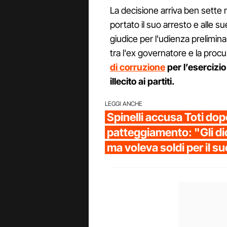
La decisione arriva ben sette
portato il suo arresto e alle s
giudice per l'udienza prelimin
tra l'ex governatore e la procu
di corruzione
per l’esercizio
illecito ai partiti.
LEGGI ANCHE
Spinelli accusa Toti dopo
patteggiamento: "Gli di
ma voleva soldi per il su