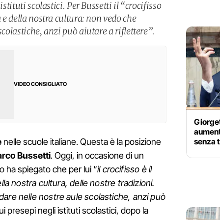
stituti scolastici. Per Bussetti il “crocifisso
a e della nostra cultura: non vedo che
scolastiche, anzi può aiutare a riflettere”.
VIDEO CONSIGLIATO
Giorget
aumente
senza t
e
nelle scuole italiane. Questa è la posizione
rco Bussetti
. Oggi, in occasione di un
ro ha spiegato che per lui “
il crocifisso è il
lla nostra cultura, delle nostre tradizioni.
are nelle nostre aule scolastiche, anzi può
i presepi negli istituti scolastici, dopo la