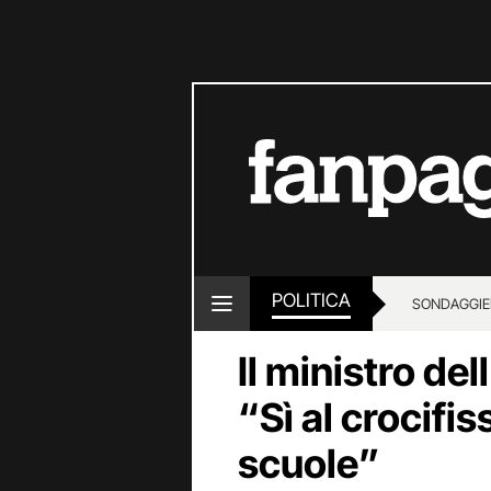
POLITICA
SONDAGGI
E
Il ministro del
“Sì al crocifis
scuole”