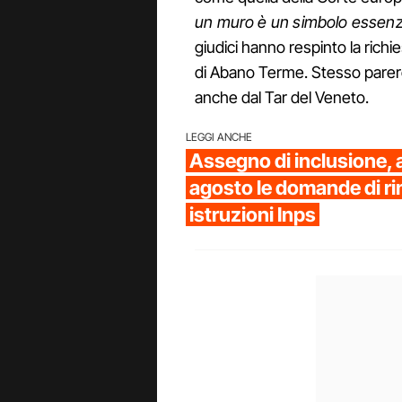
un muro è un simbolo essenz
giudici hanno respinto la richi
di Abano Terme. Stesso parere
anche dal Tar del Veneto.
LEGGI ANCHE
Assegno di inclusione, al
agosto le domande di ri
istruzioni Inps