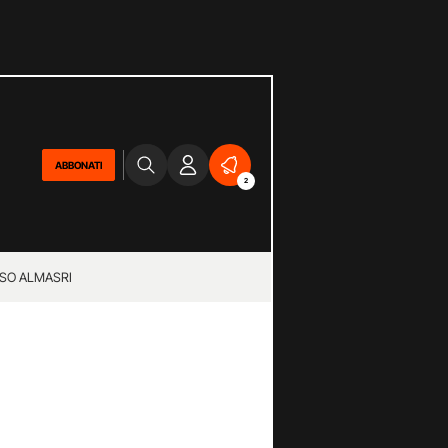
ABBONATI
2
SO ALMASRI