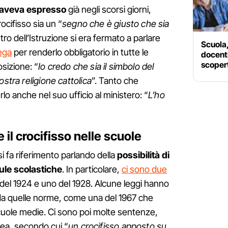
 aveva espresso
già negli scorsi giorni,
ocifisso sia un “
segno che è giusto che sia
istro dell’Istruzione si era fermato a parlare
Scuola,
ega
per renderlo obbligatorio in tutte le
docenti
scopert
osizione: “
Io credo che sia il simbolo del
ostra religione cattolica
”. Tanto che
rlo anche nel suo ufficio al ministero: “
L’ho
 il crocifisso nelle scuole
si fa riferimento parlando della
possibilità di
aule scolastiche
. In particolare,
ci sono due
 del 1924 e uno del 1928. Alcune leggi hanno
si da quelle norme, come una del 1967 che
scuole medie. Ci sono poi molte sentenze,
ea, secondo cui “
un crocifisso apposto su