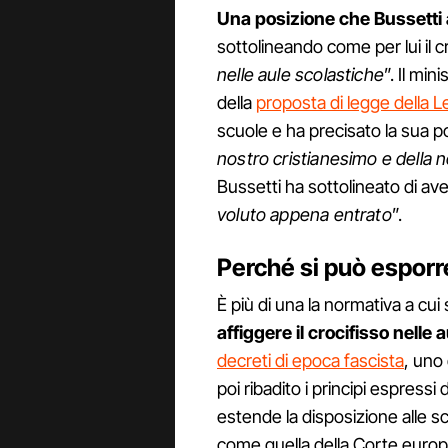
Una posizione che Bussetti
sottolineando come per lui il cr
nelle aule scolastiche
”. Il min
della
proposta di legge della L
scuole e ha precisato la sua p
nostro cristianesimo e della n
Bussetti ha sottolineato di ave
voluto appena entrato
”.
Perché si può esporre
È più di una la normativa a cui 
affiggere il crocifisso nelle 
decreti di epoca fascista
, uno
poi ribadito i principi espres
estende la disposizione alle 
come quella della Corte europ