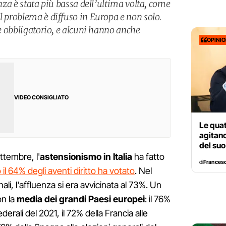
enza è stata più bassa dell’ultima volta, come
l problema è diffuso in Europa e non solo.
o è obbligatorio, e alcuni hanno anche
OPINI
VIDEO CONSIGLIATO
Le qua
agitano
del su
ettembre, l'
astensionismo in Italia
ha fatto
di
Francesc
 il 64% degli aventi diritto ha votato
. Nel
nali, l'affluenza si era avvicinata al 73%. Un
on la
media dei grandi Paesi europei
: il 76%
derali del 2021, il 72% della Francia alle