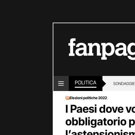
POLITICA
SONDAGGI
E
Elezioni politiche 2022
I Paesi dove vo
obbligatorio p
l’astensionis