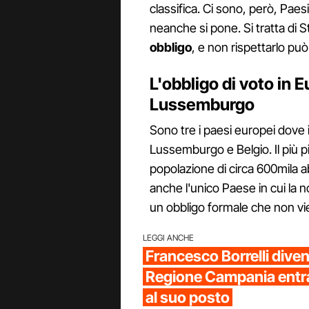
classifica. Ci sono, però, Paes
neanche si pone. Si tratta di St
obbligo
, e non rispettarlo pu
L'obbligo di voto in E
Lussemburgo
Sono tre i paesi europei dove il
Lussemburgo e Belgio. Il più pi
popolazione di circa 600mila ab
anche l'unico Paese in cui la n
un obbligo formale che non vi
LEGGI ANCHE
Francesco Borrelli diven
Regione Campania entr
al suo posto