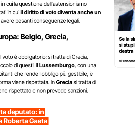
i in cui la questione dell'astensionismo
ati in cui
il diritto di voto diventa anche un
ò avere pesanti conseguenze legali.
uropa: Belgio, Grecia,
Se la s
si stup
destra
 voto è obbligatorio: si tratta di Grecia,
di
Francesc
ccolo di questi, il
Lussemburgo,
con una
itanti che rende l'obbligo più gestibile, è
orma viene rispettata. In
Grecia
si tratta di
ene rispettato e non prevede sanzioni.
ta deputato: in
a Roberta Gaeta