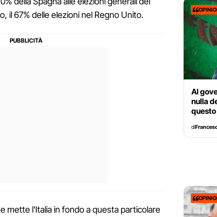
70% della Spagna alle elezioni generali del
OPINI
o, il 67% delle elezioni nel Regno Unito.
Al gove
nulla d
questo
di
Francesc
OPINI
 mette l'Italia in fondo a questa particolare