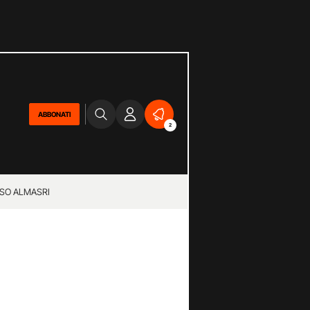
ABBONATI
2
SO ALMASRI