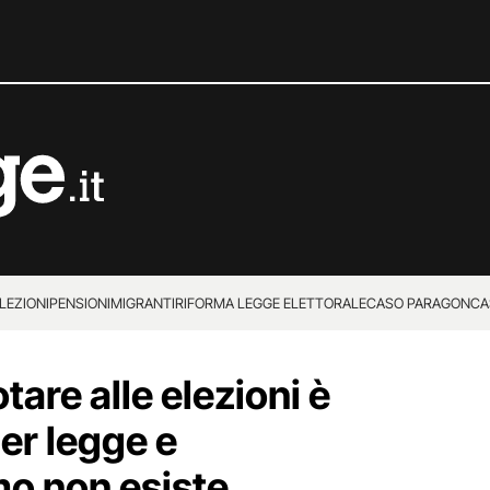
LEZIONI
PENSIONI
MIGRANTI
RIFORMA LEGGE ELETTORALE
CASO PARAGON
CA
tare alle elezioni è
er legge e
mo non esiste