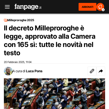
ABBONATI
2
Milleproroghe 2025
Il decreto Milleproroghe è
legge, approvato alla Camera
con 165 sì: tutte le novità nel
testo
20 Febbraio 2025
11:04
,
A cura di
Luca Pons