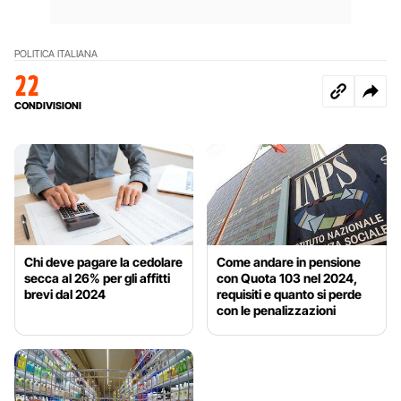
POLITICA ITALIANA
22
CONDIVISIONI
Chi deve pagare la cedolare
Come andare in pensione
secca al 26% per gli affitti
con Quota 103 nel 2024,
brevi dal 2024
requisiti e quanto si perde
con le penalizzazioni