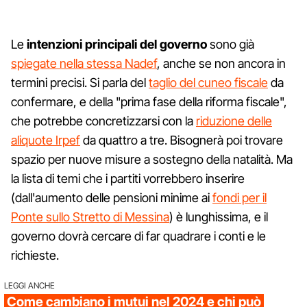
Le
intenzioni principali del governo
sono già
spiegate nella stessa Nadef
, anche se non ancora in
termini precisi. Si parla del
taglio del cuneo fiscale
da
confermare, e della "prima fase della riforma fiscale",
che potrebbe concretizzarsi con la
riduzione delle
aliquote Irpef
da quattro a tre. Bisognerà poi trovare
spazio per nuove misure a sostegno della natalità. Ma
la lista di temi che i partiti vorrebbero inserire
(dall'aumento delle pensioni minime ai
fondi per il
Ponte sullo Stretto di Messina
) è lunghissima, e il
governo dovrà cercare di far quadrare i conti e le
richieste.
LEGGI ANCHE
Come cambiano i mutui nel 2024 e chi può