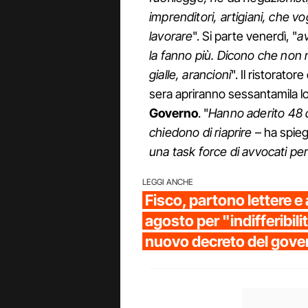
imprenditori, artigiani, che v
lavorare
". Si parte venerdì, "
av
la fanno più. Dicono che non r
gialle, arancioni
". Il ristorato
sera apriranno sessantamila lo
Governo
. "
Hanno aderito 48 ci
chiedono di riaprire
– ha spiega
una task force di avvocati per 
LEGGI ANCHE
Fisco, partono lettere e
agosto per "indifferibili
nuovo decreto del gove