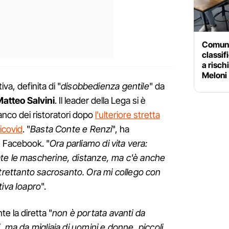
Comuni
classif
a risch
Meloni
iva, definita di "
disobbedienza gentile
" da
atteo Salvini
. Il leader della Lega si è
anco dei ristoratori dopo
l'ulteriore stretta
icovid
. "
Basta Conte e Renzi
", ha
su Facebook. "
Ora parliamo di vita vera:
te le mascherine, distanze, ma c'è anche
, altrettanto sacrosanto. Ora mi collego con
tiva Ioapro
".
nte la diretta "
non è portata avanti da
, ma da migliaia di uomini e donne, piccoli