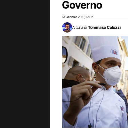
Governo
13 Gennaio 2021
17:07
,
A cura di
Tommaso Coluzzi