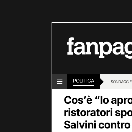
POLITICA
SONDAGGI
E
Cos’è “Io apro”
ristoratori sp
Salvini contro 