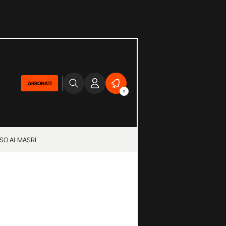
ABBONATI
2
SO ALMASRI