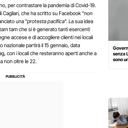
no, per contrastare la pandemia di Covid-19.
i Cagliari, che ha scritto su Facebook "
non
lanciato una "
protesta pacifica
". La sua idea
l tam tam che si è generato tanti esercenti
egne accese e di accogliere clienti nei locali
ello nazionale partirà il 15 gennaio, data
Govern
, con i locali che resteranno aperti anche a
senza L
sono u
ma non oltre le 22.