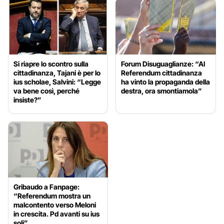
Si riapre lo scontro sulla
Forum Disuguaglianze: “Al
cittadinanza, Tajani è per lo
Referendum cittadinanza
ius scholae, Salvini: “Legge
ha vinto la propaganda della
va bene così, perché
destra, ora smontiamola”
insiste?”
Gribaudo a Fanpage:
“Referendum mostra un
malcontento verso Meloni
in crescita. Pd avanti su ius
soli”