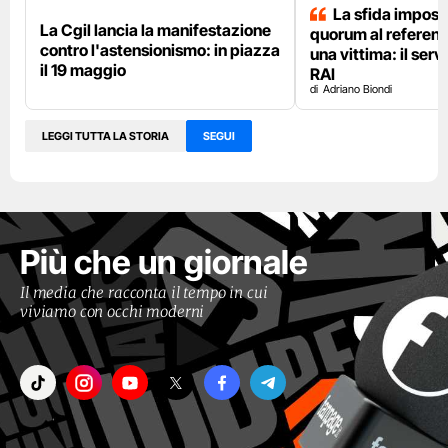
La sfida impossi
La Cgil lancia la manifestazione
quorum al referen
contro l'astensionismo: in piazza
una vittima: il serv
il 19 maggio
RAI
Adriano Biondi
LEGGI TUTTA LA STORIA
SEGUI
Più che un giornale
Il media che racconta il tempo in cui
viviamo con occhi moderni