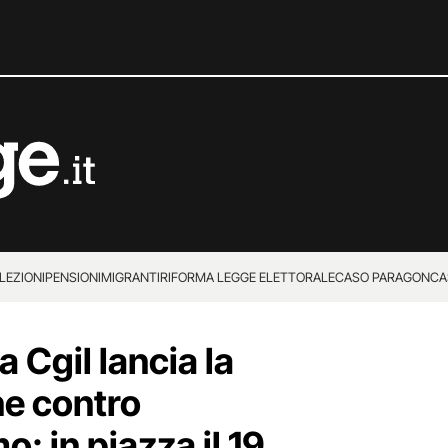
LEZIONI
PENSIONI
MIGRANTI
RIFORMA LEGGE ELETTORALE
CASO PARAGON
CA
 Cgil lancia la
e contro
o: in piazza il 19