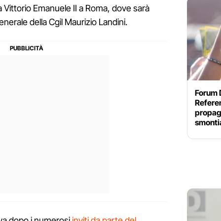
za Vittorio Emanuele II a Roma, dove sarà
nerale della Cgil Maurizio Landini.
Forum 
Referen
propaga
smonti
riva dopo i numerosi
inviti da parte del