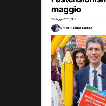
maggio
15 Maggio 2025
21:15
,
A cura di
Giulia Casula