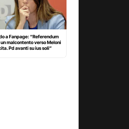
do a Fanpage: “Referendum
 un malcontento verso Meloni
cita. Pd avanti su ius soli”