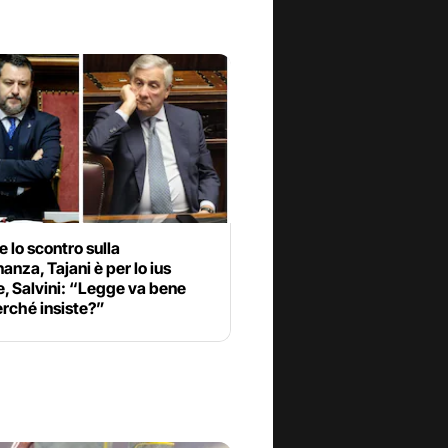
re lo scontro sulla
nanza, Tajani è per lo ius
, Salvini: “Legge va bene
erché insiste?”