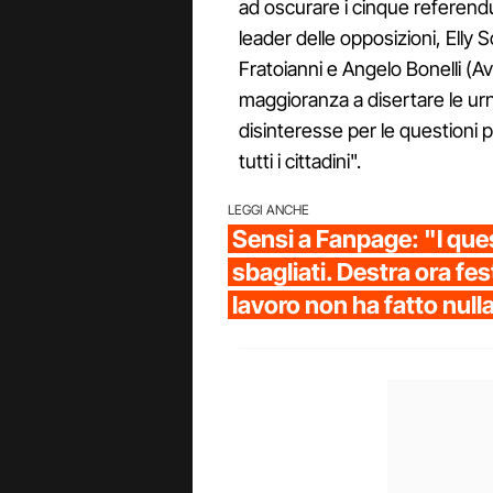
ad oscurare i cinque referend
leader delle opposizioni, Elly
Fratoianni e Angelo Bonelli (Avs
maggioranza a disertare le ur
disinteresse per le questioni p
tutti i cittadini".
LEGGI ANCHE
Sensi a Fanpage: "I ques
sbagliati. Destra ora fe
lavoro non ha fatto null