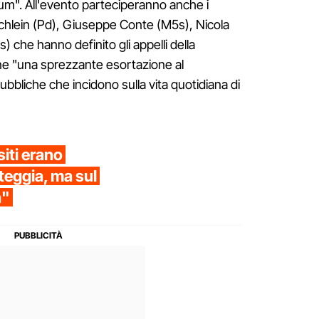
um". All'evento parteciperanno anche i
 Schlein (Pd), Giuseppe Conte (M5s), Nicola
) che hanno definito gli appelli della
ne "una sprezzante esortazione al
ubbliche che incidono sulla vita quotidiana di
iti erano
steggia, ma sul
a"