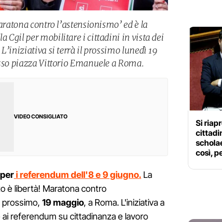
Maratona contro l’astensionismo’ ed è la
Cgil per mobilitare i cittadini in vista dei
L’iniziativa si terrà il prossimo lunedì 19
esso piazza Vittorio Emanuele a Roma.
VIDEO CONSIGLIATO
Si riap
cittadi
scholae
così, p
 per
i referendum dell'8 e 9 giugno.
La
oto è libertà! Maratona contro
dì prossimo,
19 maggio
, a Roma. L'iniziativa a
 ai referendum su cittadinanza e lavoro