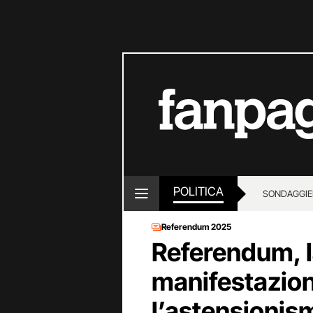
POLITICA
SONDAGGI
E
Referendum 2025
Referendum, la
manifestazion
l’astensionism