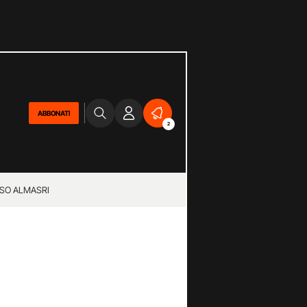
ABBONATI
2
SO ALMASRI