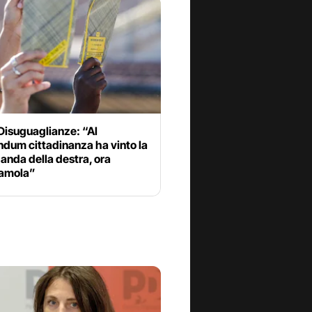
Disuguaglianze: “Al
dum cittadinanza ha vinto la
nda della destra, ora
amola”