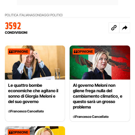
POLITICA ITALIANA
SONDAGGI POLITICI
3592
CONDIVISIONI
OPINIONE
OPINIONE
Le quattro bombe
Al governo Meloni non
economiche che agitano il
gliene frega nulla del
sonno di Giorgia Meloni e
cambiamento climatico, e
del suo governo
questo sarà un grosso
problema
di
Francesco Cancellato
di
Francesco Cancellato
OPINIONE