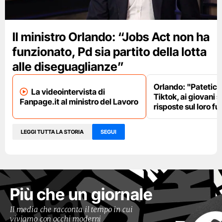
Il ministro Orlando: “Jobs Act non ha
funzionato, Pd sia partito della lotta
alle diseguaglianze”
Orlando: "Patetici i
La videointervista di
Tiktok, ai giovani 
Fanpage.it al ministro del Lavoro
risposte sul loro fu
LEGGI TUTTA LA STORIA
SEGUI
Più che un giornale
Il media che racconta il tempo in cui
viviamo con occhi moderni