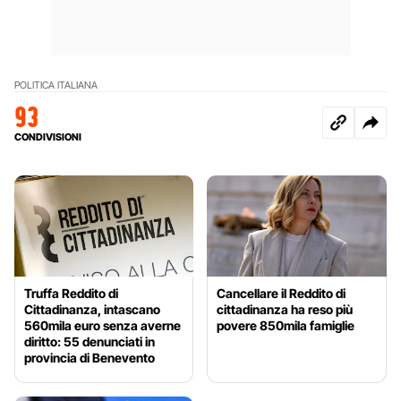
POLITICA ITALIANA
93
CONDIVISIONI
Truffa Reddito di
Cancellare il Reddito di
Cittadinanza, intascano
cittadinanza ha reso più
560mila euro senza averne
povere 850mila famiglie
diritto: 55 denunciati in
provincia di Benevento