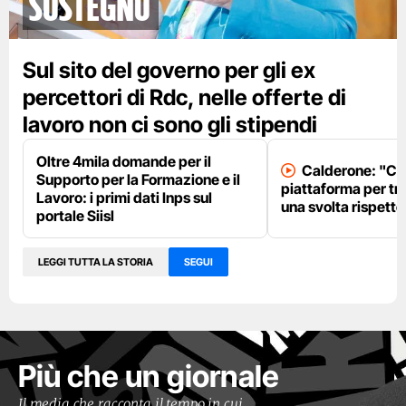
sostegno
Sul sito del governo per gli ex
percettori di Rdc, nelle offerte di
lavoro non ci sono gli stipendi
Oltre 4mila domande per il
Calderone: "Co
Supporto per la Formazione e il
piattaforma per tr
Lavoro: i primi dati Inps sul
una svolta rispetto
portale Siisl
LEGGI TUTTA LA STORIA
SEGUI
Più che un giornale
Il media che racconta il tempo in cui