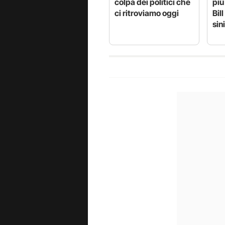
colpa dei politici che
più
ci ritroviamo oggi
Bil
sin