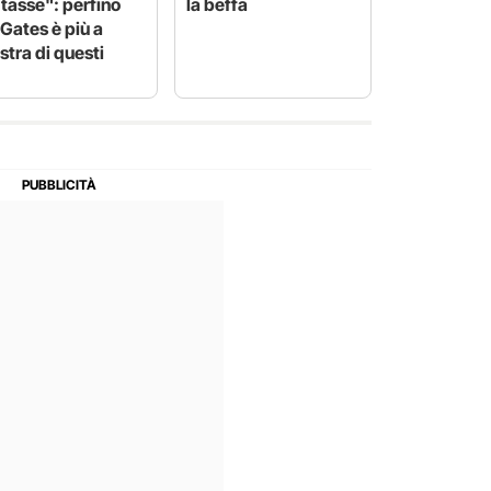
 tasse": perfino
la beffa
l Gates è più a
istra di questi