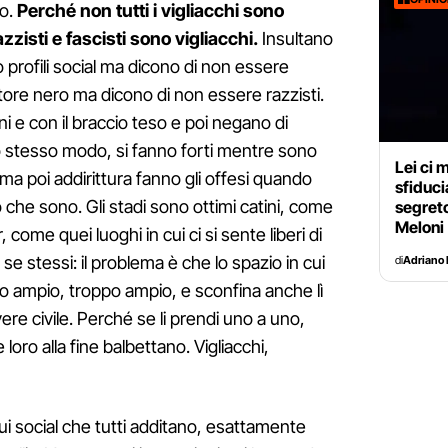
to.
Perché non tutti i vigliacchi sono
razzisti e fascisti sono vigliacchi.
Insultano
oro profili social ma dicono di non essere
atore nero ma dicono di non essere razzisti.
ni e con il braccio teso e poi negano di
llo stesso modo, si fanno forti mentre sono
Lei ci m
 ma poi addirittura fanno gli offesi quando
sfiduci
 che sono. Gli stadi sono ottimi catini, come
segreto
Meloni
, come quei luoghi in cui ci si sente liberi di
se stessi: il problema è che lo spazio in cui
di
Adriano 
to ampio, troppo ampio, e sconfina anche lì
vere civile. Perché se li prendi uno a uno,
 loro alla fine balbettano. Vigliacchi,
ui social che tutti additano, esattamente