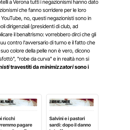
alotelli a Verona tutti i negazionismi hanno dato
zionismi
che fanno sorridere per le loro
 YouTube, no, questi negazionisti sono in
li dirigenziali (presidenti di club, ad
care il benaltrismo: vorrebbero dirci che gli
uuu contro l'avversario di turno e il fatto che
al suo colore della pelle non è vero, dicono
sfottò", "robe da curva" e in realtà non si
nisti
travestiti da
minimizzatori
sono i
i ricchi
Salvini e i pastori
vremmo pagare
sardi: dopo il danno