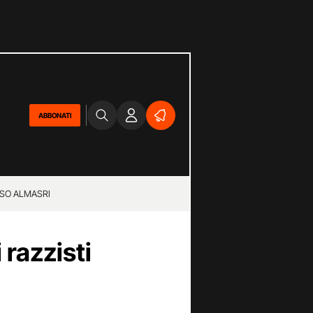
ABBONATI
SO ALMASRI
 razzisti