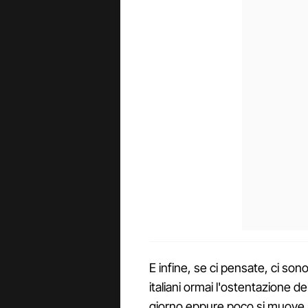
E infine, se ci pensate, ci son
italiani ormai l'ostentazione de
giorno eppure poco si muove al