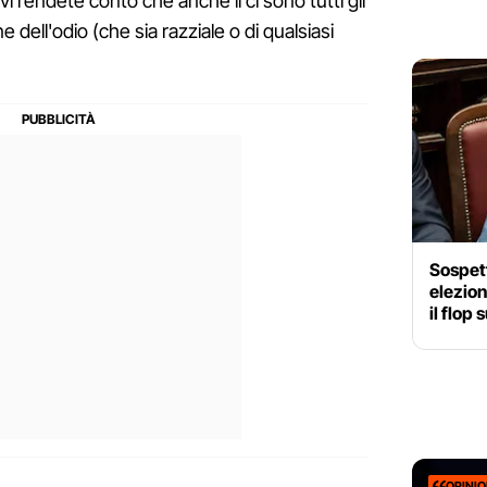
 vi rendete conto che anche lì ci sono tutti gli
ne dell'odio (che sia razziale o di qualsiasi
Sospett
elezion
il flop
OPINI