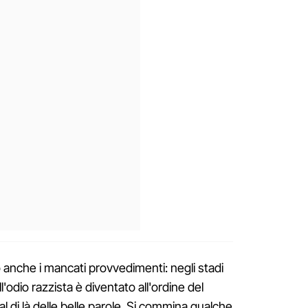
o anche i mancati provvedimenti: negli stadi
ll'odio razzista è diventato all'ordine del
 di là delle belle parole. Si commina qualche