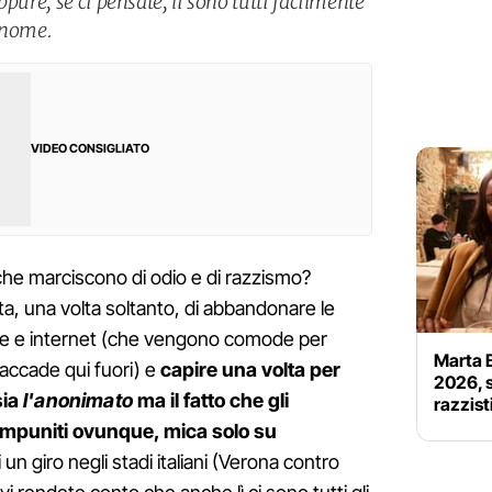
pure, se ci pensate, lì sono tutti facilmente
gnome.
VIDEO CONSIGLIATO
che marciscono di odio e di razzismo?
a, una volta soltanto, di abbandonare le
 rete e internet (che vengono comode per
Marta 
 accade qui fuori) e
capire una volta per
2026, s
sia
l'anonimato
ma il fatto che gli
razzist
o impuniti ovunque, mica solo su
 un giro negli stadi italiani (Verona contro