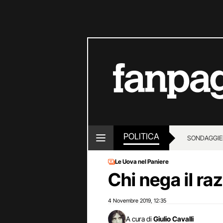
POLITICA
SONDAGGI
E
Le Uova nel Paniere
Chi nega il raz
4 Novembre 2019
12:35
,
A cura di
Giulio Cavalli