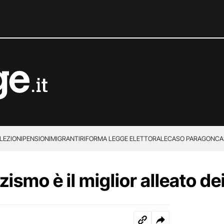
LEZIONI
PENSIONI
MIGRANTI
RIFORMA LEGGE ELETTORALE
CASO PARAGON
CA
zismo è il miglior alleato dei