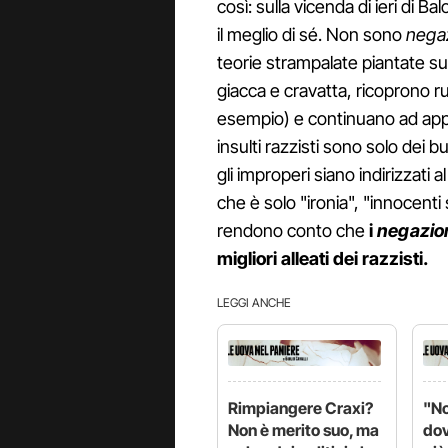
così: sulla vicenda di ieri di B
il meglio di sé. Non sono
nega
teorie strampalate piantate su
giacca e cravatta, ricoprono ruo
esempio) e continuano ad appli
insulti razzisti sono solo dei b
gli improperi siano indirizzati 
che è solo "ironia", "innocenti 
rendono conto che
i
negazio
migliori alleati dei razzisti.
LEGGI ANCHE
Rimpiangere Craxi?
"No
Non è merito suo, ma
do