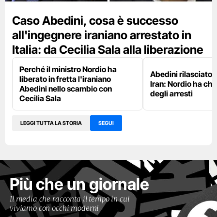
Caso Abedini, cosa è successo
all'ingegnere iraniano arrestato in
Italia: da Cecilia Sala alla liberazione
Perché il ministro Nordio ha
Abedini rilasciato e
liberato in fretta l'iraniano
Iran: Nordio ha chi
Abedini nello scambio con
degli arresti
Cecilia Sala
LEGGI TUTTA LA STORIA
SEGUI
Più che un giornale
Il media che racconta il tempo in cui
viviamo con occhi moderni