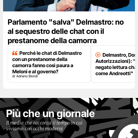
Parlamento "salva" Delmastro: no
al sequestro delle chat con il
prestanome della camorra
Perché le chat di Delmastro
Delmastro, Dori
con un prestanome della
Autorizzazioni): "
camorra fanno così paura a
negato lettura chat
Meloni e al governo?
come Andreotti"
Adriano Biondi
Più che un giornale
Il media che racconta il tempo in cui
viviamo con occhi moderni