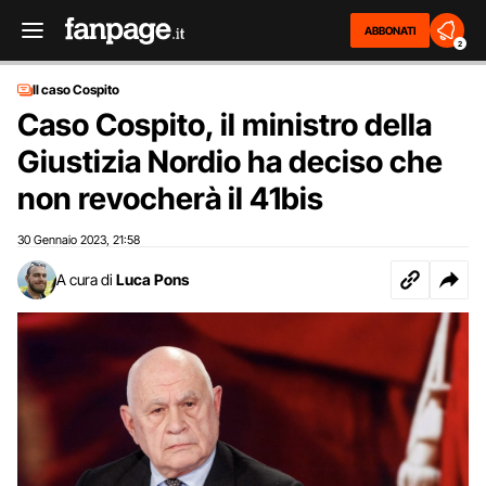
ABBONATI
2
Il caso Cospito
Caso Cospito, il ministro della
Giustizia Nordio ha deciso che
non revocherà il 41bis
30 Gennaio 2023
21:58
,
A cura di
Luca Pons